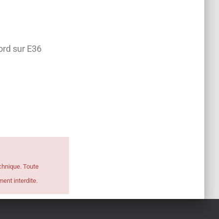
ord sur E36
chnique. Toute
ent interdite.