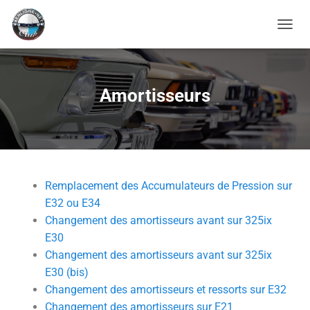
O
U
V
R
I
Amortisseurs
R
/
F
E
R
M
E
Remplacement des Accumulateurs de Pression sur
R
E32 ou E34
L
A
Changement des amortisseurs avant sur 325ix
N
E30
A
Changement des amortisseurs avant sur 325ix
V
E30 (bis)
I
G
Changement des amortisseurs et ressorts sur E32
A
Changement des amortisseurs sur E21